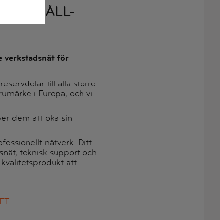
UNDERHÅLL-
R
 verkstadsnät för
servdelar till alla större
rumärke i Europa, och vi
per dem att öka sin
essionellt nätverk. Ditt
onsnät, teknisk support och
 kvalitetsprodukt att
ET