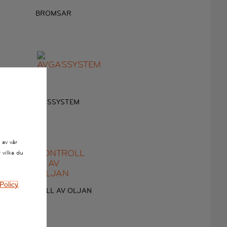
BROMSAR
AVGASSYSTEM
 av vår
 vilka du
Policy
.
KONTROLL AV OLJAN