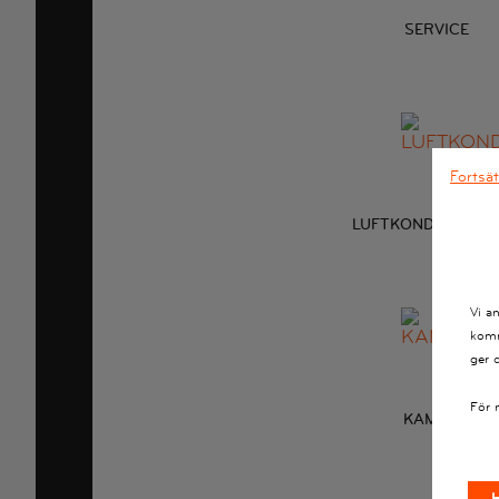
SERVICE
Fortsä
LUFTKONDITIONER
Vi a
komm
ger 
För 
KAMREM