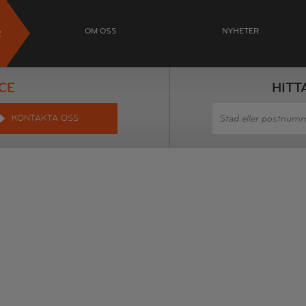
OM OSS
NYHETER
R
CE
HITT
KONTAKTA OSS