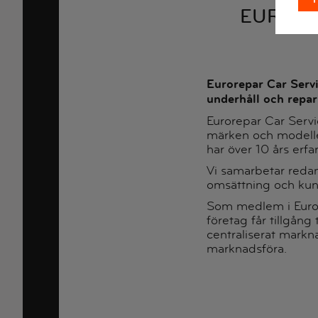
EURO R
Eurorepar Car Servi
underhåll och repar
Eurorepar Car Servic
märken och modeller
har över 10 års erf
Vi samarbetar redan
omsättning och kund
Som medlem i Eurore
företag får tillgång 
centraliserat markna
marknadsföra.