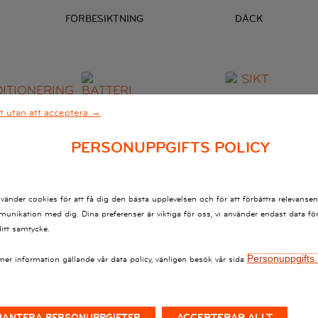
FÖRBESIKTNING
DÄCK
tt utan att acceptera →
ING
BATTERI
SIKT
PERSONUPPGIFTS POLICY
nvänder cookies för att få dig den bästa upplevelsen och för att förbättra relevansen
unikation med dig. Dina preferenser är viktiga för oss, vi använder endast data för
ditt samtycke.
Personuppgifts 
mer information gällande vår data policy, vänligen besök vår sida
FJÄDRING
MEKANISKA
REPARATIONER
ACCEPTERAR ALLT
HANTERA PERSONUPPGIFTER