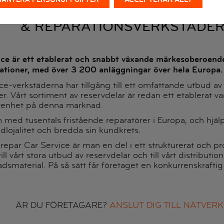
EPAR CAR SERVICE: SERVICE-, 
& REPARATIONSVERKSTÄDE
ce är ett etablerat och snabbt växande märkesoberoende
ationer, med över 3 200 anläggningar över hela Europa.
e-verkstäderna har tillgång till ett omfattande utbud av re
. Vårt sortiment av reservdelar är redan ett etablerat va
arenhet på denna marknad.
 med tusentals fristående reparatörer i Europa, och hjäl
lojalitet och bredda sin kundkrets.
par Car Service är man en del i ett strukturerat och prof
till vårt stora utbud av reservdelar och till vårt distributi
dsmaterial. På så sätt får företaget en konkurrenskraftig
ÄR DU FÖRETAGARE?
ANSLUT DIG TILL NÄTVERK