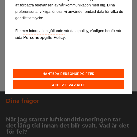
Råd
att förbättra relevansen av vår kommunikation med dig. Dina
preferenser är viktiga för oss, vi använder endast data för vilka du
ger ditt samtycke.
Du bör regelbundet låta rengöra
Om bilen 
För mer information gällande vår data policy, vänligen besök vår
emet
luftkonditioneringen eftersom det
utomhus i
 varannan
Personuppgifts Policy
kan bildas bakterier i systemet,
se till at
sida
.
ig
särskilt om det inte har använts på
en stund i
r till att
ett tag. Detta kan orsaka dålig
sätt kan 
från
lukt, så tänk på att rengöra
innan du 
systemet en gång per år.
luftkondi
HANTERA PERSONUPPGIFTER
ACCEPTERAR ALLT
Dina frågor
När jag startar luftkonditioneringen tar
det lång tid innan det blir svalt. Vad är det
för fel?