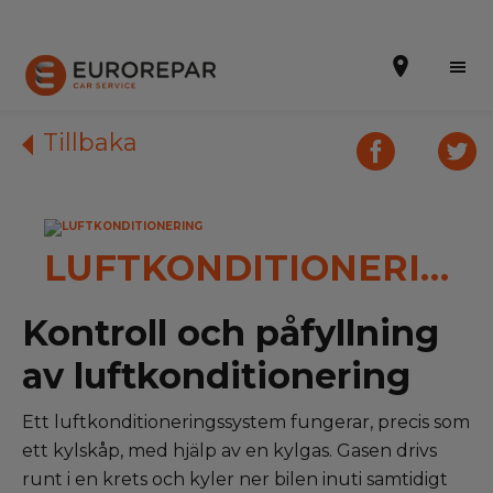
Tillbaka
Boka ett besök
LUFTKONDITIONERING
OM OSS
NYHETER
Kontroll och påfyllning
Tjänster
av luftkonditionering
KONTAKTA OSS
Ett luftkonditioneringssystem fungerar, precis som
ett kylskåp, med hjälp av en kylgas. Gasen drivs
Alla verkstäder
runt i en krets och kyler ner bilen inuti samtidigt